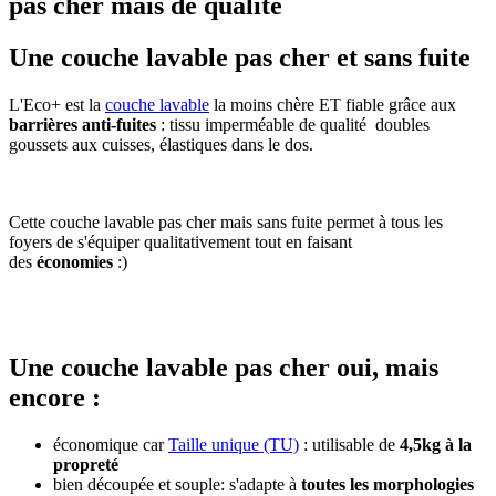
pas cher mais de qualité
Une couche lavable pas cher et sans fuite
L'Eco+ est la
couche lavable
la moins chère ET fiable grâce aux
barrières anti-fuites
: tissu imperméable de qualité doubles
goussets aux cuisses, élastiques dans le dos.
couche lavable pas
cher,
couche lavable pas cher bebe, couche lavable pas cher bébé,
couche lavable pas cher te2
Cette couche lavable pas cher mais sans fuite permet à tous les
foyers de s'équiper qualitativement tout en faisant
des
économies
:)
couche lavable pas cher, couche lavable pas cher
bébé, couche lavable pas cher bebe, acheter couche lavable pas cher,
boutique couche lavable pas cher, couche lavable pas cher te2,
couche lavable pas cher bambou
Une couche lavable pas cher oui, mais
encore :
économique car
Taille unique (TU)
: utilisable de
4,5kg à la
propreté
couche lavable pas cher
bien découpée et souple: s'adapte à
toutes les morphologies