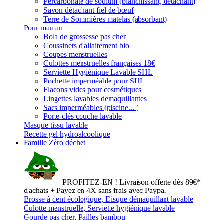
Percarbonate de sodium (blanchissant, détachant)
Savon détachant fiel de bœuf
Terre de Sommières matelas (absorbant)
Pour maman
Bola de grossesse pas cher
Coussinets d'allaitement bio
Coupes menstruelles
Culottes menstruelles françaises 18€
Serviette Hygiénique Lavable SHL
Pochette imperméable pour SHL
Flacons vides pour cosmétiques
Lingettes lavables demaquillantes
Sacs imperméables (piscine... )
Porte-clés couche lavable
Masque tissu lavable
Recette gel hydroalcoolique
Famille Zéro déchet
PROFITEZ-EN ! Livraison offerte dès 89€*
d'achats + Payez en 4X sans frais avec Paypal
Brosse à dent écologique, Disque démaquillant lavable
Culotte menstruelle, Serviette hygiénique lavable
Gourde pas cher, Pailles bambou