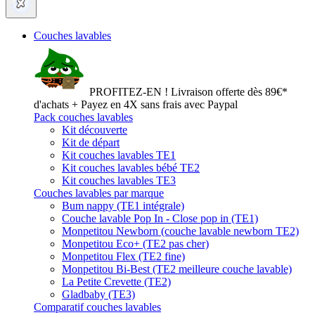
Couches lavables
PROFITEZ-EN ! Livraison offerte dès 89€*
d'achats + Payez en 4X sans frais avec Paypal
Pack couches lavables
Kit découverte
Kit de départ
Kit couches lavables TE1
Kit couches lavables bébé TE2
Kit couches lavables TE3
Couches lavables par marque
Bum nappy (TE1 intégrale)
Couche lavable Pop In - Close pop in (TE1)
Monpetitou Newborn (couche lavable newborn TE2)
Monpetitou Eco+ (TE2 pas cher)
Monpetitou Flex (TE2 fine)
Monpetitou Bi-Best (TE2 meilleure couche lavable)
La Petite Crevette (TE2)
Gladbaby (TE3)
Comparatif couches lavables