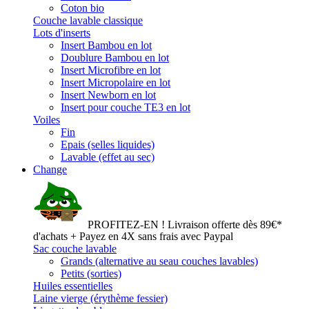
Coton bio
Couche lavable classique
Lots d'inserts
Insert Bambou en lot
Doublure Bambou en lot
Insert Microfibre en lot
Insert Micropolaire en lot
Insert Newborn en lot
Insert pour couche TE3 en lot
Voiles
Fin
Epais (selles liquides)
Lavable (effet au sec)
Change
PROFITEZ-EN ! Livraison offerte dès 89€*
d'achats + Payez en 4X sans frais avec Paypal
Sac couche lavable
Grands (alternative au seau couches lavables)
Petits (sorties)
Huiles essentielles
Laine vierge (érythème fessier)