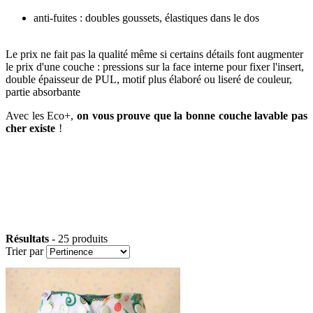
couche lavable pas cher
anti-fuites : doubles goussets, élastiques dans le dos
couche
lavable pas cher
Le prix ne fait pas la qualité même si certains détails font augmenter
le prix d'une couche : pressions sur la face interne pour fixer l'insert,
double épaisseur de PUL, motif plus élaboré ou liseré de couleur,
partie absorbante
couche lavable pas cher
Avec les Eco+,
on vous prouve que la bonne couche lavable pas
cher existe
!
couche lavable pas cher,
couche lavable pas cher bebe,
couche lavable pas cher bébé, couche lavable pas cher te2
couche lavable pas cher, acheter couche lavable pas cher, boutique
couche lavable pas cher, couche lavable pas cher te2, couche lavable
pas cher bambou,
couche lavable pas cher, couche lavable pas cher
bebe, couche lavable pas cher bébé, couche lavable pas cher te2,
couche lavable pas cher
Résultats
- 25 produits
Trier par