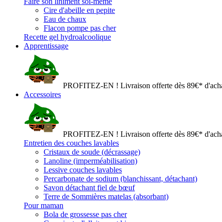
Faire son liniment soi-même
Cire d'abeille en pepite
Eau de chaux
Flacon pompe pas cher
Recette gel hydroalcoolique
Apprentissage
PROFITEZ-EN ! Livraison offerte dès 89€* d'acha
Accessoires
PROFITEZ-EN ! Livraison offerte dès 89€* d'acha
Entretien des couches lavables
Cristaux de soude (décrassage)
Lanoline (imperméabilisation)
Lessive couches lavables
Percarbonate de sodium (blanchissant, détachant)
Savon détachant fiel de bœuf
Terre de Sommières matelas (absorbant)
Pour maman
Bola de grossesse pas cher