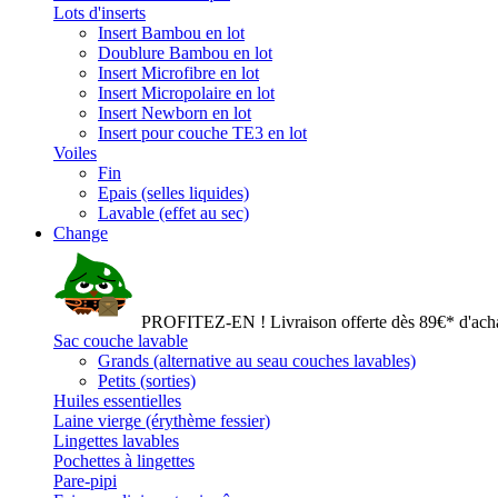
Lots d'inserts
Insert Bambou en lot
Doublure Bambou en lot
Insert Microfibre en lot
Insert Micropolaire en lot
Insert Newborn en lot
Insert pour couche TE3 en lot
Voiles
Fin
Epais (selles liquides)
Lavable (effet au sec)
Change
PROFITEZ-EN ! Livraison offerte dès 89€* d'acha
Sac couche lavable
Grands (alternative au seau couches lavables)
Petits (sorties)
Huiles essentielles
Laine vierge (érythème fessier)
Lingettes lavables
Pochettes à lingettes
Pare-pipi