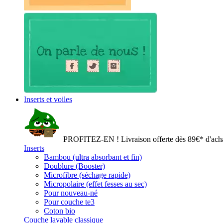
Inserts et voiles
PROFITEZ-EN ! Livraison offerte dès 89€* d'acha
Inserts
Bambou (ultra absorbant et fin)
Doublure (Booster)
Microfibre (séchage rapide)
Micropolaire (effet fesses au sec)
Pour nouveau-né
Pour couche te3
Coton bio
Couche lavable classique