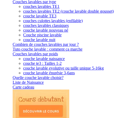
Couches lavables par type
couches lavables TE1
couches lavables TE2 (couche lavable double gousset)
couche lavable TE3
couches culottes lavables (enfilable)
couches lavables classiques
couche lavable nouveau né
Couche piscine lavable
couche lavable nuit
Combien de couches lavables par jour ?
Tuto couche lavable : comment ça marche
Couches lavables par poids
couche lavable naissance
couche te3 : Tailles 1-2
couche lavable evolutive ou taille unique 5-16kg
couche lavable énurésie 3-6ans
Quelle couche lavable choisir?
Liste de Naissance
Carte cadeau