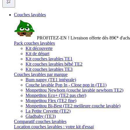
Couches lavables
PROFITEZ-EN ! Livraison offerte dès 89€* d'acha
Pack couches lavables
Kit découverte
Kit de départ
Kit couches lavables TE1
Kit couches lavables bébé TE2
Kit couches lavables TE3
Couches lavables par marque
Bum nappy (TE1 intégrale)
Couche lavable Pop In - Close pop in (TE1)
Monpetitou Newborn (couche lavable newborn TE2)
Monpetitou Eco+ (TE2 pas cher)
Monpetitou Flex (TE2 fine)
Monpetitou Bi-Best (TE2 meilleure couche lavable)
La Petite Crevette (TE2)
Gladbaby (TE3)
Comparatif couches lavables
Location couches lavables : votre kit d'essai