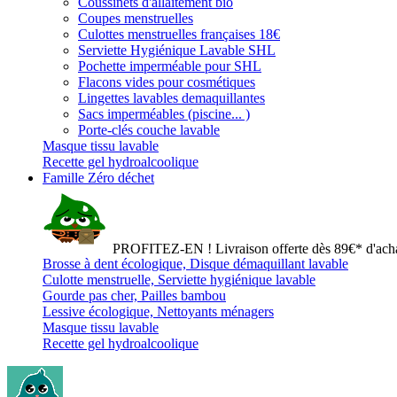
Coussinets d'allaitement bio
Coupes menstruelles
Culottes menstruelles françaises 18€
Serviette Hygiénique Lavable SHL
Pochette imperméable pour SHL
Flacons vides pour cosmétiques
Lingettes lavables demaquillantes
Sacs imperméables (piscine... )
Porte-clés couche lavable
Masque tissu lavable
Recette gel hydroalcoolique
Famille Zéro déchet
PROFITEZ-EN ! Livraison offerte dès 89€* d'acha
Brosse à dent écologique, Disque démaquillant lavable
Culotte menstruelle, Serviette hygiénique lavable
Gourde pas cher, Pailles bambou
Lessive écologique, Nettoyants ménagers
Masque tissu lavable
Recette gel hydroalcoolique