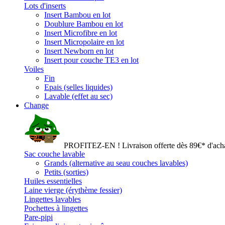
Lots d'inserts
Insert Bambou en lot
Doublure Bambou en lot
Insert Microfibre en lot
Insert Micropolaire en lot
Insert Newborn en lot
Insert pour couche TE3 en lot
Voiles
Fin
Epais (selles liquides)
Lavable (effet au sec)
Change
PROFITEZ-EN ! Livraison offerte dès 89€* d'acha
Sac couche lavable
Grands (alternative au seau couches lavables)
Petits (sorties)
Huiles essentielles
Laine vierge (érythème fessier)
Lingettes lavables
Pochettes à lingettes
Pare-pipi