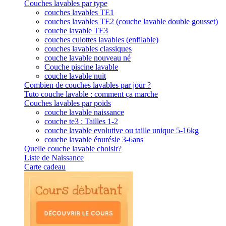
Couches lavables par type
couches lavables TE1
couches lavables TE2 (couche lavable double gousset)
couche lavable TE3
couches culottes lavables (enfilable)
couches lavables classiques
couche lavable nouveau né
Couche piscine lavable
couche lavable nuit
Combien de couches lavables par jour ?
Tuto couche lavable : comment ça marche
Couches lavables par poids
couche lavable naissance
couche te3 : Tailles 1-2
couche lavable evolutive ou taille unique 5-16kg
couche lavable énurésie 3-6ans
Quelle couche lavable choisir?
Liste de Naissance
Carte cadeau