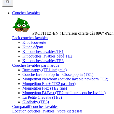
Couches lavables
PROFITEZ-EN ! Livraison offerte dès 89€* d'acha
Pack couches lavables
Kit découverte
Kit de départ
Kit couches lavables TE1
Kit couches lavables bébé TE2
Kit couches lavables TE3
Couches lavables par marque
Bum nappy (TE1 intégrale)
Couche lavable Pop In - Close pop in (TE1)
Monpetitou Newborn (couche lavable newborn TE2)
Monpetitou Eco+ (TE2 pas cher)
Monpetitou Flex (TE2 fine)
Monpetitou Bi-Best (TE2 meilleure couche lavable)
La Petite Crevette (TE2)
Gladbaby (TE3)
Comparatif couches lavables
Location couches lavables : votre kit d'essai