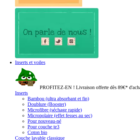
Inserts et voiles
PROFITEZ-EN ! Livraison offerte dès 89€* d'acha
Inserts
Bambou (ultra absorbant et fin)
Doublure (Booster)
Microfibre (séchage rapide)
Micropolaire (effet fesses au sec)
Pour nouveau-né
Pour couche te3
Coton bio
Couche lavable classique