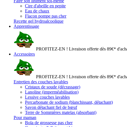
Faire son liniment soi-même
Cire d'abeille en pepite
Eau de chaux
Flacon pompe pas cher
Recette gel hydroalcoolique
Apprentissage
PROFITEZ-EN ! Livraison offerte dès 89€* d'acha
Accessoires
PROFITEZ-EN ! Livraison offerte dès 89€* d'acha
Entretien des couches lavables
Cristaux de soude (décrassage)
Lanoline (imperméabilisation)
Lessive couches lavables
Percarbonate de sodium (blanchissant, détachant)
Savon détachant fiel de bœuf
Terre de Sommières matelas (absorbant)
Pour maman
Bola de grossesse pas cher