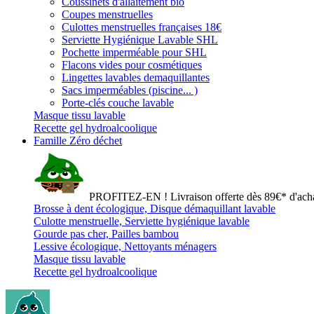
Coussinets d'allaitement bio
Coupes menstruelles
Culottes menstruelles françaises 18€
Serviette Hygiénique Lavable SHL
Pochette imperméable pour SHL
Flacons vides pour cosmétiques
Lingettes lavables demaquillantes
Sacs imperméables (piscine... )
Porte-clés couche lavable
Masque tissu lavable
Recette gel hydroalcoolique
Famille Zéro déchet
PROFITEZ-EN ! Livraison offerte dès 89€* d'acha
Brosse à dent écologique, Disque démaquillant lavable
Culotte menstruelle, Serviette hygiénique lavable
Gourde pas cher, Pailles bambou
Lessive écologique, Nettoyants ménagers
Masque tissu lavable
Recette gel hydroalcoolique