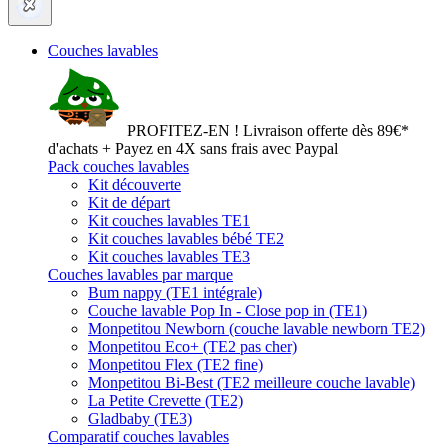
Couches lavables
PROFITEZ-EN ! Livraison offerte dès 89€*
d'achats + Payez en 4X sans frais avec Paypal
Pack couches lavables
Kit découverte
Kit de départ
Kit couches lavables TE1
Kit couches lavables bébé TE2
Kit couches lavables TE3
Couches lavables par marque
Bum nappy (TE1 intégrale)
Couche lavable Pop In - Close pop in (TE1)
Monpetitou Newborn (couche lavable newborn TE2)
Monpetitou Eco+ (TE2 pas cher)
Monpetitou Flex (TE2 fine)
Monpetitou Bi-Best (TE2 meilleure couche lavable)
La Petite Crevette (TE2)
Gladbaby (TE3)
Comparatif couches lavables