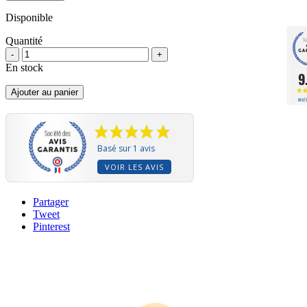
Disponible
Quantité
-
+
En stock
9
Ajouter au panier
BASÉ 
Basé sur 1 avis
VOIR LES AVIS
Partager
Tweet
Pinterest