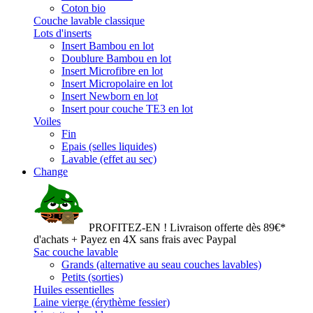
Coton bio
Couche lavable classique
Lots d'inserts
Insert Bambou en lot
Doublure Bambou en lot
Insert Microfibre en lot
Insert Micropolaire en lot
Insert Newborn en lot
Insert pour couche TE3 en lot
Voiles
Fin
Epais (selles liquides)
Lavable (effet au sec)
Change
PROFITEZ-EN ! Livraison offerte dès 89€*
d'achats + Payez en 4X sans frais avec Paypal
Sac couche lavable
Grands (alternative au seau couches lavables)
Petits (sorties)
Huiles essentielles
Laine vierge (érythème fessier)