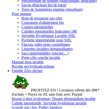
Percarbonate de sodium (blanchissant, détachant)
Savon détachant fiel de bœuf
Terre de Sommières matelas (absorbant)
Pour maman
Bola de grossesse pas cher
Coussinets d'allaitement bio
Coupes menstruelles
Culottes menstruelles françaises 18€
Serviette Hygiénique Lavable SHL
Pochette imperméable pour SHL
Flacons vides pour cosmétiques
Lingettes lavables demaquillantes
Sacs imperméables (piscine... )
Porte-clés couche lavable
Masque tissu lavable
Recette gel hydroalcoolique
Famille Zéro déchet
PROFITEZ-EN ! Livraison offerte dès 89€*
d'achats + Payez en 4X sans frais avec Paypal
Brosse à dent écologique, Disque démaquillant lavable
Culotte menstruelle, Serviette hygiénique lavable
Gourde pas cher, Pailles bambou