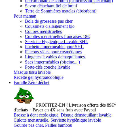
Percarbonate de sodium (blanchissant, détachant)
Savon détachant fiel de bœuf
Terre de Sommières matelas (absorbant)
Pour maman
Bola de grossesse pas cher
Coussinets d'allaitement bio
Coupes menstruelles
Culottes menstruelles françaises 18€
Serviette Hygiénique Lavable SHL
Pochette imperméable pour SHL
Flacons vides pour cosmétiques
Lingettes lavables demaquillantes
Sacs imperméables (piscine... )
Porte-clés couche lavable
Masque tissu lavable
Recette gel hydroalcoolique
Famille Zéro déchet
PROFITEZ-EN ! Livraison offerte dès 89€*
d'achats + Payez en 4X sans frais avec Paypal
Brosse à dent écologique, Disque démaquillant lavable
Culotte menstruelle, Serviette hygiénique lavable
Gourde pas cher, Pailles bambou