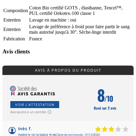
Coton Bio certifié GOTS , élasthanne, Tencel™,
Composition
PUL certifié Oekotex-100 classe 1
Entretien
Lavage en machine : oui
Lavage de préférence à froid pour faire partir le sang
Entretien
mais autorisé jusqu'à 30°. Sèche-linge interdit
Fabrication
France
Avis clients
AVIS À PROPOS DU PRODUIT
8
/10
VOIR L'ATTESTATION
Basé sur 2 avis
Avis soumis à un contrôle
Inès f.
Publié le 13/12/2020 à 15:06
(Date de commande : 01/12/2020)