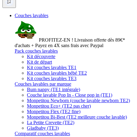
Couches lavables
PROFITEZ-EN ! Livraison offerte dès 89€*
d'achats + Payez en 4X sans frais avec Paypal
Pack couches lavables
Kit découverte
Kit de départ
Kit couches lavables TE1
Kit couches lavables bébé TE2
Kit couches lavables TE3
Couches lavables par marque
Bum nappy (TE1 intégrale)
Couche lavable Pop In - Close pop in (TE1)
Monpetitou Newborn (couche lavable newborn TE2)
Monpetitou Eco+ (TE2 pas cher)
Monpetitou Flex (TE2 fine)
Monpetitou Bi-Best (TE2 meilleure couche lavable)
La Petite Crevette (TE2)
Gladbaby (TE3)
Comparatif couches lavables