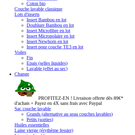
Coton bio
Couche lavable classique
Lots d'inserts
Insert Bambou en lot
Doublure Bambou en lot
Insert Microfibre en lot
Insert Micropolaire en lot
Insert Newborn en lot
Insert pour couche TE3 en lot
Voiles
Fin
Epais (selles liquides)
Lavable (effet au sec)
Change
PROFITEZ-EN ! Livraison offerte dès 89€*
d'achats + Payez en 4X sans frais avec Paypal
Sac couche lavable
Grands (alternative au seau couches lavables)
Petits (sorties)
Huiles essentielles
Laine vierge (érythème fessier)