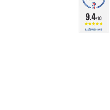
9.4
/10
BASÉ SUR 586 AVIS