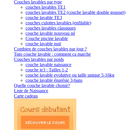
Couches lavables par type
couches lavables TE1
couches lavables TE2 (couche lavable double gousset)
couche lavable TE3
couches culottes lavables (enfilable)
couches lavables classiques
couche lavable nouveau né
Couche piscine lavable
couche lavable nuit
Combien de couches lavables par jour ?
Tuto couche lavable : comment ça marche
Couches lavables par poids
couche lavable naissance
couche te3 : Tailles 1-2
couche lavable evolutive ou taille unique 5-16kg
couche lavable énurésie 3-6ans
Quelle couche lavable choisir?
Liste de Naissance
Carte cadeau