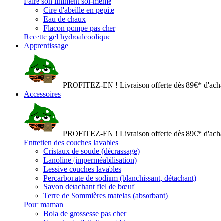
Faire son liniment soi-même
Cire d'abeille en pepite
Eau de chaux
Flacon pompe pas cher
Recette gel hydroalcoolique
Apprentissage
PROFITEZ-EN ! Livraison offerte dès 89€* d'acha
Accessoires
PROFITEZ-EN ! Livraison offerte dès 89€* d'acha
Entretien des couches lavables
Cristaux de soude (décrassage)
Lanoline (imperméabilisation)
Lessive couches lavables
Percarbonate de sodium (blanchissant, détachant)
Savon détachant fiel de bœuf
Terre de Sommières matelas (absorbant)
Pour maman
Bola de grossesse pas cher