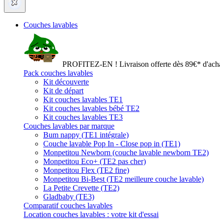
Couches lavables
PROFITEZ-EN ! Livraison offerte dès 89€* d'acha
Pack couches lavables
Kit découverte
Kit de départ
Kit couches lavables TE1
Kit couches lavables bébé TE2
Kit couches lavables TE3
Couches lavables par marque
Bum nappy (TE1 intégrale)
Couche lavable Pop In - Close pop in (TE1)
Monpetitou Newborn (couche lavable newborn TE2)
Monpetitou Eco+ (TE2 pas cher)
Monpetitou Flex (TE2 fine)
Monpetitou Bi-Best (TE2 meilleure couche lavable)
La Petite Crevette (TE2)
Gladbaby (TE3)
Comparatif couches lavables
Location couches lavables : votre kit d'essai