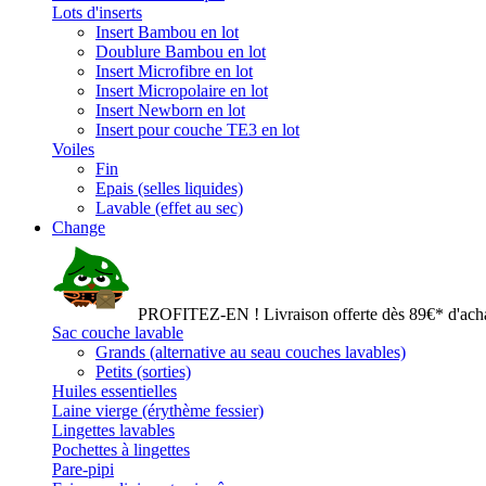
Lots d'inserts
Insert Bambou en lot
Doublure Bambou en lot
Insert Microfibre en lot
Insert Micropolaire en lot
Insert Newborn en lot
Insert pour couche TE3 en lot
Voiles
Fin
Epais (selles liquides)
Lavable (effet au sec)
Change
PROFITEZ-EN ! Livraison offerte dès 89€* d'acha
Sac couche lavable
Grands (alternative au seau couches lavables)
Petits (sorties)
Huiles essentielles
Laine vierge (érythème fessier)
Lingettes lavables
Pochettes à lingettes
Pare-pipi