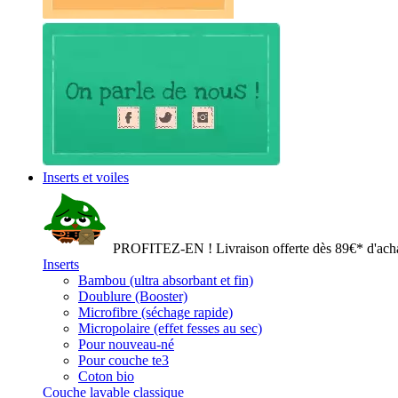
Inserts et voiles
PROFITEZ-EN ! Livraison offerte dès 89€* d'acha
Inserts
Bambou (ultra absorbant et fin)
Doublure (Booster)
Microfibre (séchage rapide)
Micropolaire (effet fesses au sec)
Pour nouveau-né
Pour couche te3
Coton bio
Couche lavable classique