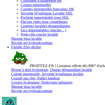
Coussinets d'allaitement bio
Coupes menstruelles
Culottes menstruelles françaises 18€
Serviette Hygiénique Lavable SHL
Pochette imperméable pour SHL
Flacons vides pour cosmétiques
Lingettes lavables demaquillantes
Sacs imperméables (piscine... )
Porte-clés couche lavable
Masque tissu lavable
Recette gel hydroalcoolique
Famille Zéro déchet
PROFITEZ-EN ! Livraison offerte dès 89€* d'acha
Brosse à dent écologique, Disque démaquillant lavable
Culotte menstruelle, Serviette hygiénique lavable
Gourde pas cher, Pailles bambou
Lessive écologique, Nettoyants ménagers
Masque tissu lavable
Recette gel hydroalcoolique