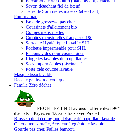
Percarbonate de sodium (blanchissant, détachant)
Savon détachant fiel de bœuf
Terre de Sommières matelas (absorbant)
Pour maman
Bola de grossesse pas cher
Coussinets d'allaitement bio
Coupes menstruelles
Culottes menstruelles françaises 18€
Serviette Hygiénique Lavable SHL
Pochette imperméable pour SHL
Flacons vides pour cosmétiques
Lingettes lavables demaquillantes
Sacs imperméables (piscine... )
Porte-clés couche lavable
Masque tissu lavable
Recette gel hydroalcoolique
Famille Zéro déchet
PROFITEZ-EN ! Livraison offerte dès 89€*
d'achats + Payez en 4X sans frais avec Paypal
Brosse à dent écologique, Disque démaquillant lavable
Culotte menstruelle, Serviette hygiénique lavable
Gourde pas cher, Pailles bambou