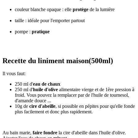
couleur blanche opaque : elle
protège
de la lumière
flacon
pompe vide, flacon pompe vide pas cher
taille : idéale pour l'emporter partout
flacon pompe vide,
flacon pompe vide pas cher
pompe :
pratique
flacon pompe vide, flacon pompe vide pas
cher
Recette du liniment maison(500ml)
Il vous faut:
250 ml d'
eau de chaux
250 ml d'
huile d'olive
alimentaire vierge et de 1ère pression à
froid. Vous pouvez la remplacer par de l'huile de tournesol,
d'amande douce ...
10g de
cire d'abeille
, si possible en pépites pour qu'elle fonde
plus facilement et donc plus rapidement.
flacon pompe vide, flacon pompe vide pas cher
Au bain marie,
faire fondre
la cire d'abeille dans l'huile d'olive.