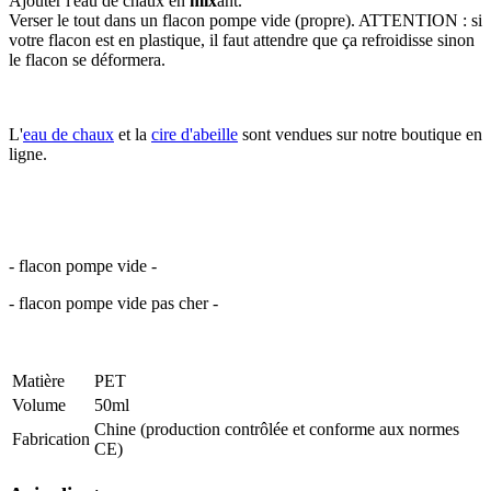
Ajouter l'eau de chaux en
mix
ant.
Verser le tout dans un flacon pompe vide (propre). ATTENTION : si
votre flacon est en plastique, il faut attendre que ça refroidisse sinon
le flacon se déformera.
L'
eau de chaux
et la
cire d'abeille
sont vendues sur notre boutique en
ligne.
flacon pompe vide, flacon pompe vide pas cher
- flacon pompe vide -
- flacon pompe vide pas cher -
Matière
PET
Volume
50ml
Chine (production contrôlée et conforme aux normes
Fabrication
CE)