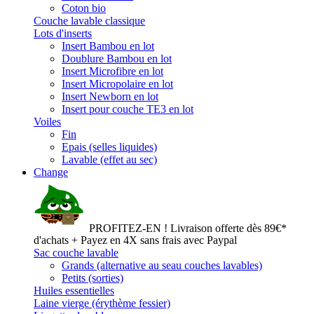
Coton bio
Couche lavable classique
Lots d'inserts
Insert Bambou en lot
Doublure Bambou en lot
Insert Microfibre en lot
Insert Micropolaire en lot
Insert Newborn en lot
Insert pour couche TE3 en lot
Voiles
Fin
Epais (selles liquides)
Lavable (effet au sec)
Change
PROFITEZ-EN ! Livraison offerte dès 89€*
d'achats + Payez en 4X sans frais avec Paypal
Sac couche lavable
Grands (alternative au seau couches lavables)
Petits (sorties)
Huiles essentielles
Laine vierge (érythème fessier)