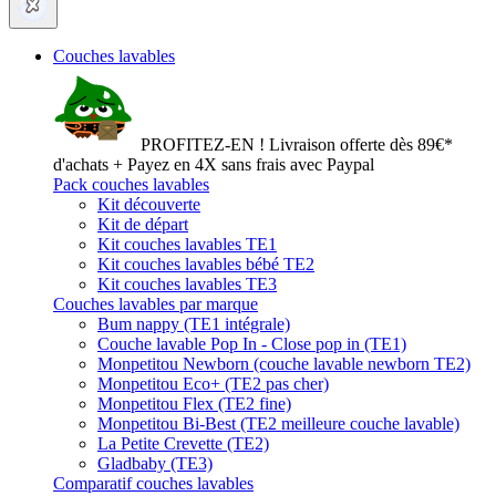
Couches lavables
PROFITEZ-EN ! Livraison offerte dès 89€*
d'achats + Payez en 4X sans frais avec Paypal
Pack couches lavables
Kit découverte
Kit de départ
Kit couches lavables TE1
Kit couches lavables bébé TE2
Kit couches lavables TE3
Couches lavables par marque
Bum nappy (TE1 intégrale)
Couche lavable Pop In - Close pop in (TE1)
Monpetitou Newborn (couche lavable newborn TE2)
Monpetitou Eco+ (TE2 pas cher)
Monpetitou Flex (TE2 fine)
Monpetitou Bi-Best (TE2 meilleure couche lavable)
La Petite Crevette (TE2)
Gladbaby (TE3)
Comparatif couches lavables