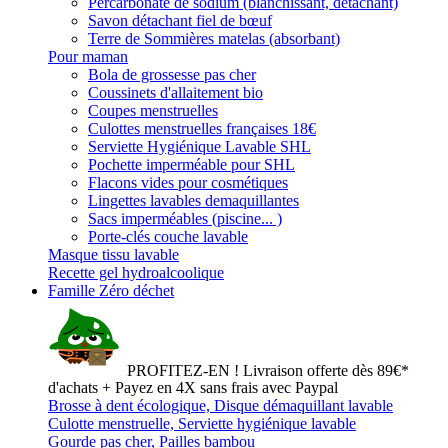
Percarbonate de sodium (blanchissant, détachant)
Savon détachant fiel de bœuf
Terre de Sommières matelas (absorbant)
Pour maman
Bola de grossesse pas cher
Coussinets d'allaitement bio
Coupes menstruelles
Culottes menstruelles françaises 18€
Serviette Hygiénique Lavable SHL
Pochette imperméable pour SHL
Flacons vides pour cosmétiques
Lingettes lavables demaquillantes
Sacs imperméables (piscine... )
Porte-clés couche lavable
Masque tissu lavable
Recette gel hydroalcoolique
Famille Zéro déchet
PROFITEZ-EN ! Livraison offerte dès 89€*
d'achats + Payez en 4X sans frais avec Paypal
Brosse à dent écologique, Disque démaquillant lavable
Culotte menstruelle, Serviette hygiénique lavable
Gourde pas cher, Pailles bambou