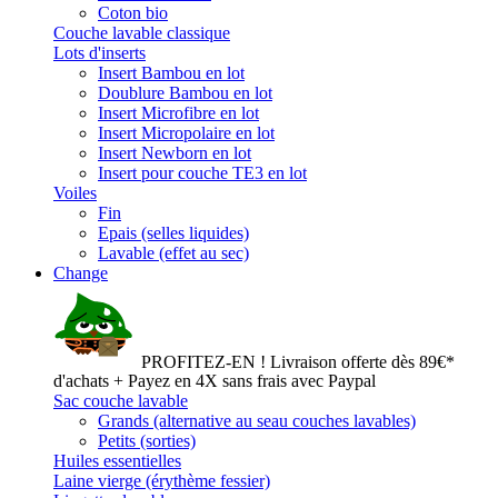
Coton bio
Couche lavable classique
Lots d'inserts
Insert Bambou en lot
Doublure Bambou en lot
Insert Microfibre en lot
Insert Micropolaire en lot
Insert Newborn en lot
Insert pour couche TE3 en lot
Voiles
Fin
Epais (selles liquides)
Lavable (effet au sec)
Change
PROFITEZ-EN ! Livraison offerte dès 89€*
d'achats + Payez en 4X sans frais avec Paypal
Sac couche lavable
Grands (alternative au seau couches lavables)
Petits (sorties)
Huiles essentielles
Laine vierge (érythème fessier)