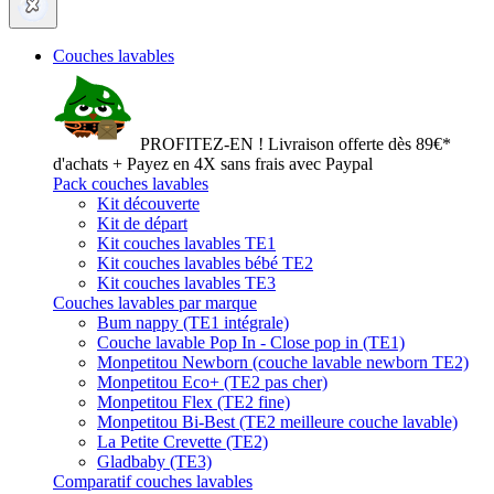
Couches lavables
PROFITEZ-EN ! Livraison offerte dès 89€*
d'achats + Payez en 4X sans frais avec Paypal
Pack couches lavables
Kit découverte
Kit de départ
Kit couches lavables TE1
Kit couches lavables bébé TE2
Kit couches lavables TE3
Couches lavables par marque
Bum nappy (TE1 intégrale)
Couche lavable Pop In - Close pop in (TE1)
Monpetitou Newborn (couche lavable newborn TE2)
Monpetitou Eco+ (TE2 pas cher)
Monpetitou Flex (TE2 fine)
Monpetitou Bi-Best (TE2 meilleure couche lavable)
La Petite Crevette (TE2)
Gladbaby (TE3)
Comparatif couches lavables