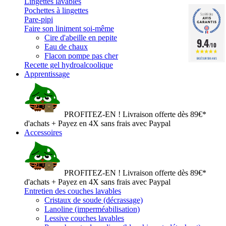
Lingettes lavables
Pochettes à lingettes
Pare-pipi
Faire son liniment soi-même
Cire d'abeille en pepite
9.4
/10
Eau de chaux
Flacon pompe pas cher
BASÉ SUR 586 AVIS
Recette gel hydroalcoolique
Apprentissage
PROFITEZ-EN ! Livraison offerte dès 89€*
d'achats + Payez en 4X sans frais avec Paypal
Accessoires
PROFITEZ-EN ! Livraison offerte dès 89€*
d'achats + Payez en 4X sans frais avec Paypal
Entretien des couches lavables
Cristaux de soude (décrassage)
Lanoline (imperméabilisation)
Lessive couches lavables