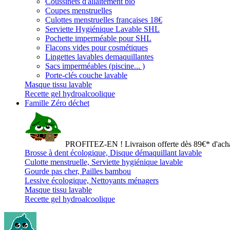
Coussinets d'allaitement bio
Coupes menstruelles
Culottes menstruelles françaises 18€
Serviette Hygiénique Lavable SHL
Pochette imperméable pour SHL
Flacons vides pour cosmétiques
Lingettes lavables demaquillantes
Sacs imperméables (piscine... )
Porte-clés couche lavable
Masque tissu lavable
Recette gel hydroalcoolique
Famille Zéro déchet
PROFITEZ-EN ! Livraison offerte dès 89€* d'acha
Brosse à dent écologique, Disque démaquillant lavable
Culotte menstruelle, Serviette hygiénique lavable
Gourde pas cher, Pailles bambou
Lessive écologique, Nettoyants ménagers
Masque tissu lavable
Recette gel hydroalcoolique