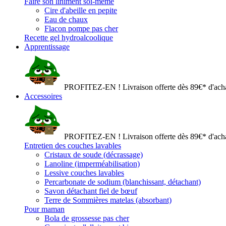
Faire son liniment soi-même
Cire d'abeille en pepite
Eau de chaux
Flacon pompe pas cher
Recette gel hydroalcoolique
Apprentissage
PROFITEZ-EN ! Livraison offerte dès 89€* d'acha
Accessoires
PROFITEZ-EN ! Livraison offerte dès 89€* d'acha
Entretien des couches lavables
Cristaux de soude (décrassage)
Lanoline (imperméabilisation)
Lessive couches lavables
Percarbonate de sodium (blanchissant, détachant)
Savon détachant fiel de bœuf
Terre de Sommières matelas (absorbant)
Pour maman
Bola de grossesse pas cher