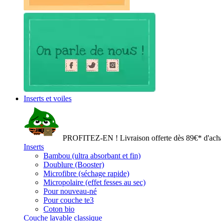
Inserts et voiles
PROFITEZ-EN ! Livraison offerte dès 89€* d'acha
Inserts
Bambou (ultra absorbant et fin)
Doublure (Booster)
Microfibre (séchage rapide)
Micropolaire (effet fesses au sec)
Pour nouveau-né
Pour couche te3
Coton bio
Couche lavable classique