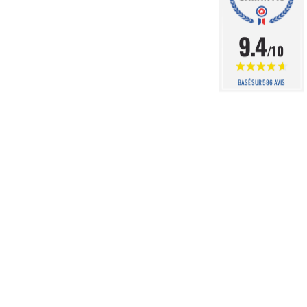
9.4
/10
BASÉ SUR 586 AVIS