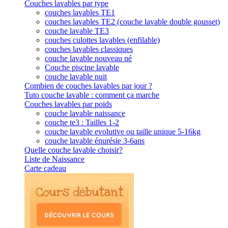
Couches lavables par type
couches lavables TE1
couches lavables TE2 (couche lavable double gousset)
couche lavable TE3
couches culottes lavables (enfilable)
couches lavables classiques
couche lavable nouveau né
Couche piscine lavable
couche lavable nuit
Combien de couches lavables par jour ?
Tuto couche lavable : comment ça marche
Couches lavables par poids
couche lavable naissance
couche te3 : Tailles 1-2
couche lavable evolutive ou taille unique 5-16kg
couche lavable énurésie 3-6ans
Quelle couche lavable choisir?
Liste de Naissance
Carte cadeau