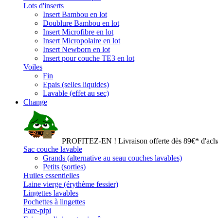
Lots d'inserts
Insert Bambou en lot
Doublure Bambou en lot
Insert Microfibre en lot
Insert Micropolaire en lot
Insert Newborn en lot
Insert pour couche TE3 en lot
Voiles
Fin
Epais (selles liquides)
Lavable (effet au sec)
Change
PROFITEZ-EN ! Livraison offerte dès 89€* d'acha
Sac couche lavable
Grands (alternative au seau couches lavables)
Petits (sorties)
Huiles essentielles
Laine vierge (érythème fessier)
Lingettes lavables
Pochettes à lingettes
Pare-pipi