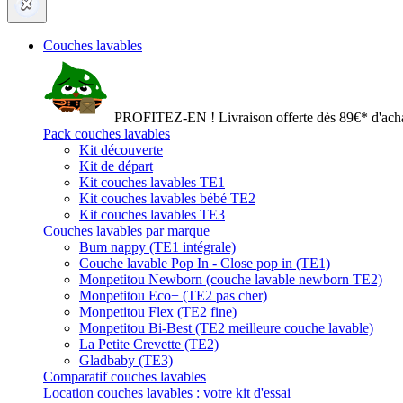
Couches lavables
PROFITEZ-EN ! Livraison offerte dès 89€* d'acha
Pack couches lavables
Kit découverte
Kit de départ
Kit couches lavables TE1
Kit couches lavables bébé TE2
Kit couches lavables TE3
Couches lavables par marque
Bum nappy (TE1 intégrale)
Couche lavable Pop In - Close pop in (TE1)
Monpetitou Newborn (couche lavable newborn TE2)
Monpetitou Eco+ (TE2 pas cher)
Monpetitou Flex (TE2 fine)
Monpetitou Bi-Best (TE2 meilleure couche lavable)
La Petite Crevette (TE2)
Gladbaby (TE3)
Comparatif couches lavables
Location couches lavables : votre kit d'essai