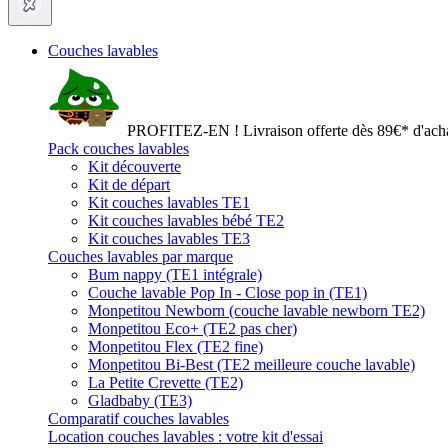
Couches lavables
PROFITEZ-EN ! Livraison offerte dès 89€* d'acha
Pack couches lavables
Kit découverte
Kit de départ
Kit couches lavables TE1
Kit couches lavables bébé TE2
Kit couches lavables TE3
Couches lavables par marque
Bum nappy (TE1 intégrale)
Couche lavable Pop In - Close pop in (TE1)
Monpetitou Newborn (couche lavable newborn TE2)
Monpetitou Eco+ (TE2 pas cher)
Monpetitou Flex (TE2 fine)
Monpetitou Bi-Best (TE2 meilleure couche lavable)
La Petite Crevette (TE2)
Gladbaby (TE3)
Comparatif couches lavables
Location couches lavables : votre kit d'essai