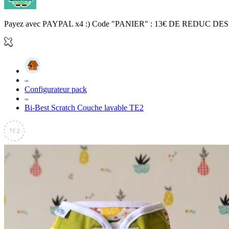
Payez avec PAYPAL x4 :) Code "PANIER" : 13€ DE REDUC DES
Configurateur pack
Bi-Best Scratch Couche lavable TE2