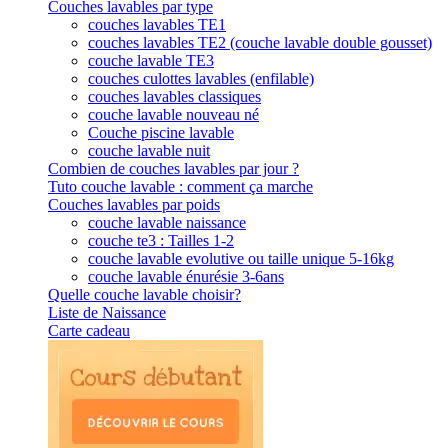
Couches lavables par type
couches lavables TE1
couches lavables TE2 (couche lavable double gousset)
couche lavable TE3
couches culottes lavables (enfilable)
couches lavables classiques
couche lavable nouveau né
Couche piscine lavable
couche lavable nuit
Combien de couches lavables par jour ?
Tuto couche lavable : comment ça marche
Couches lavables par poids
couche lavable naissance
couche te3 : Tailles 1-2
couche lavable evolutive ou taille unique 5-16kg
couche lavable énurésie 3-6ans
Quelle couche lavable choisir?
Liste de Naissance
Carte cadeau