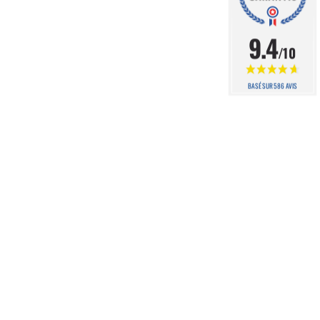
9.4
/10
BASÉ SUR 586 AVIS