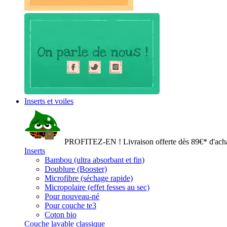
Inserts et voiles
PROFITEZ-EN ! Livraison offerte dès 89€* d'acha
Inserts
Bambou (ultra absorbant et fin)
Doublure (Booster)
Microfibre (séchage rapide)
Micropolaire (effet fesses au sec)
Pour nouveau-né
Pour couche te3
Coton bio
Couche lavable classique