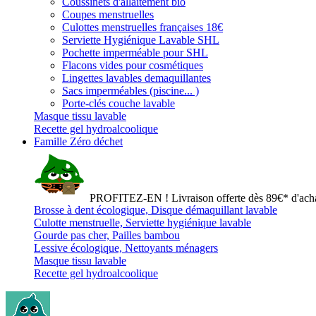
Coussinets d'allaitement bio
Coupes menstruelles
Culottes menstruelles françaises 18€
Serviette Hygiénique Lavable SHL
Pochette imperméable pour SHL
Flacons vides pour cosmétiques
Lingettes lavables demaquillantes
Sacs imperméables (piscine... )
Porte-clés couche lavable
Masque tissu lavable
Recette gel hydroalcoolique
Famille Zéro déchet
PROFITEZ-EN ! Livraison offerte dès 89€* d'acha
Brosse à dent écologique, Disque démaquillant lavable
Culotte menstruelle, Serviette hygiénique lavable
Gourde pas cher, Pailles bambou
Lessive écologique, Nettoyants ménagers
Masque tissu lavable
Recette gel hydroalcoolique