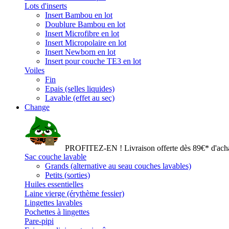
Lots d'inserts
Insert Bambou en lot
Doublure Bambou en lot
Insert Microfibre en lot
Insert Micropolaire en lot
Insert Newborn en lot
Insert pour couche TE3 en lot
Voiles
Fin
Epais (selles liquides)
Lavable (effet au sec)
Change
PROFITEZ-EN ! Livraison offerte dès 89€* d'acha
Sac couche lavable
Grands (alternative au seau couches lavables)
Petits (sorties)
Huiles essentielles
Laine vierge (érythème fessier)
Lingettes lavables
Pochettes à lingettes
Pare-pipi