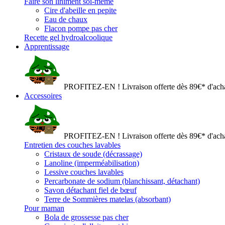
Faire son liniment soi-même
Cire d'abeille en pepite
Eau de chaux
Flacon pompe pas cher
Recette gel hydroalcoolique
Apprentissage
PROFITEZ-EN ! Livraison offerte dès 89€* d'acha
Accessoires
PROFITEZ-EN ! Livraison offerte dès 89€* d'acha
Entretien des couches lavables
Cristaux de soude (décrassage)
Lanoline (imperméabilisation)
Lessive couches lavables
Percarbonate de sodium (blanchissant, détachant)
Savon détachant fiel de bœuf
Terre de Sommières matelas (absorbant)
Pour maman
Bola de grossesse pas cher