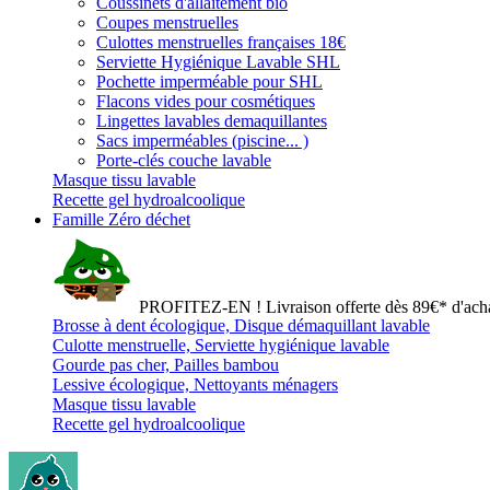
Coussinets d'allaitement bio
Coupes menstruelles
Culottes menstruelles françaises 18€
Serviette Hygiénique Lavable SHL
Pochette imperméable pour SHL
Flacons vides pour cosmétiques
Lingettes lavables demaquillantes
Sacs imperméables (piscine... )
Porte-clés couche lavable
Masque tissu lavable
Recette gel hydroalcoolique
Famille Zéro déchet
PROFITEZ-EN ! Livraison offerte dès 89€* d'acha
Brosse à dent écologique, Disque démaquillant lavable
Culotte menstruelle, Serviette hygiénique lavable
Gourde pas cher, Pailles bambou
Lessive écologique, Nettoyants ménagers
Masque tissu lavable
Recette gel hydroalcoolique