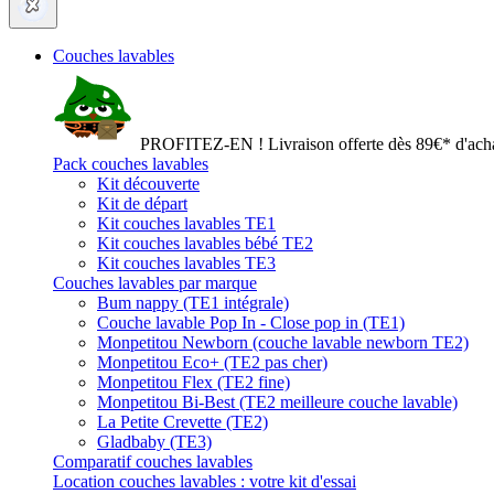
Couches lavables
PROFITEZ-EN ! Livraison offerte dès 89€* d'acha
Pack couches lavables
Kit découverte
Kit de départ
Kit couches lavables TE1
Kit couches lavables bébé TE2
Kit couches lavables TE3
Couches lavables par marque
Bum nappy (TE1 intégrale)
Couche lavable Pop In - Close pop in (TE1)
Monpetitou Newborn (couche lavable newborn TE2)
Monpetitou Eco+ (TE2 pas cher)
Monpetitou Flex (TE2 fine)
Monpetitou Bi-Best (TE2 meilleure couche lavable)
La Petite Crevette (TE2)
Gladbaby (TE3)
Comparatif couches lavables
Location couches lavables : votre kit d'essai