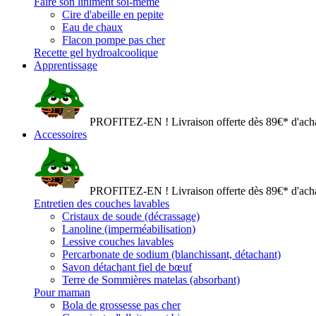
Faire son liniment soi-même
Cire d'abeille en pepite
Eau de chaux
Flacon pompe pas cher
Recette gel hydroalcoolique
Apprentissage
PROFITEZ-EN ! Livraison offerte dès 89€* d'acha
Accessoires
PROFITEZ-EN ! Livraison offerte dès 89€* d'acha
Entretien des couches lavables
Cristaux de soude (décrassage)
Lanoline (imperméabilisation)
Lessive couches lavables
Percarbonate de sodium (blanchissant, détachant)
Savon détachant fiel de bœuf
Terre de Sommières matelas (absorbant)
Pour maman
Bola de grossesse pas cher