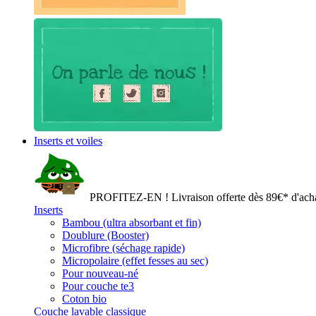
Inserts et voiles
PROFITEZ-EN ! Livraison offerte dès 89€* d'acha
Inserts
Bambou (ultra absorbant et fin)
Doublure (Booster)
Microfibre (séchage rapide)
Micropolaire (effet fesses au sec)
Pour nouveau-né
Pour couche te3
Coton bio
Couche lavable classique