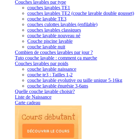
Couches lavables par type
couches lavables TE1
couches lavables TE2 (couche lavable double gousset)
couche lavable TE3
couches culottes lavables (enfilable)
couches lavables classiques
couche lavable nouveau né
Couche piscine lavable
couche lavable nuit
Combien de couches lavables par jour ?
Tuto couche lavable : comment ça marche
Couches lavables par poids
couche lavable naissance
couche te3 : Tailles 1-2
couche lavable evolutive ou taille unique 5-16kg
couche lavable énurésie 3-6ans
Quelle couche lavable choisir?
Liste de Naissance
Carte cadeau