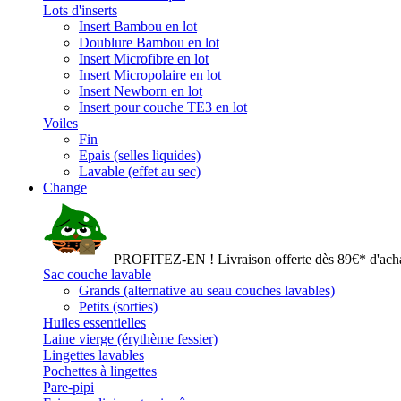
Lots d'inserts
Insert Bambou en lot
Doublure Bambou en lot
Insert Microfibre en lot
Insert Micropolaire en lot
Insert Newborn en lot
Insert pour couche TE3 en lot
Voiles
Fin
Epais (selles liquides)
Lavable (effet au sec)
Change
PROFITEZ-EN ! Livraison offerte dès 89€* d'acha
Sac couche lavable
Grands (alternative au seau couches lavables)
Petits (sorties)
Huiles essentielles
Laine vierge (érythème fessier)
Lingettes lavables
Pochettes à lingettes
Pare-pipi