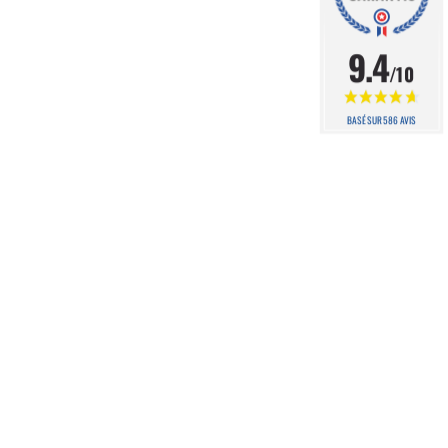
9.4
/10
BASÉ SUR 586 AVIS