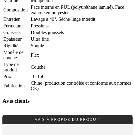
Marque
Monpetitou
Face interne en PUL (polyuréthane laminé). Face
Composition
externe en polyester.
Entretien
Lavage à 40°. Sèche-linge interdit
Fermeture
Pressions
Goussets
Doubles goussets
Épaisseur
Ultra fine
Rigidité
Souple
Modèle de
Flex
couche
Type de
Couche
produit
Prix
10-15€
Chine (production contrôlée et conforme aux normes
Fabrication
CE)
Avis clients
AVIS À PROPOS DU PRODUIT