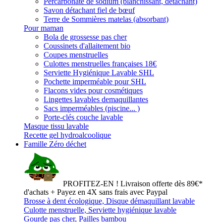
Percarbonate de sodium (blanchissant, détachant)
Savon détachant fiel de bœuf
Terre de Sommières matelas (absorbant)
Pour maman
Bola de grossesse pas cher
Coussinets d'allaitement bio
Coupes menstruelles
Culottes menstruelles françaises 18€
Serviette Hygiénique Lavable SHL
Pochette imperméable pour SHL
Flacons vides pour cosmétiques
Lingettes lavables demaquillantes
Sacs imperméables (piscine... )
Porte-clés couche lavable
Masque tissu lavable
Recette gel hydroalcoolique
Famille Zéro déchet
PROFITEZ-EN ! Livraison offerte dès 89€*
d'achats + Payez en 4X sans frais avec Paypal
Brosse à dent écologique, Disque démaquillant lavable
Culotte menstruelle, Serviette hygiénique lavable
Gourde pas cher, Pailles bambou