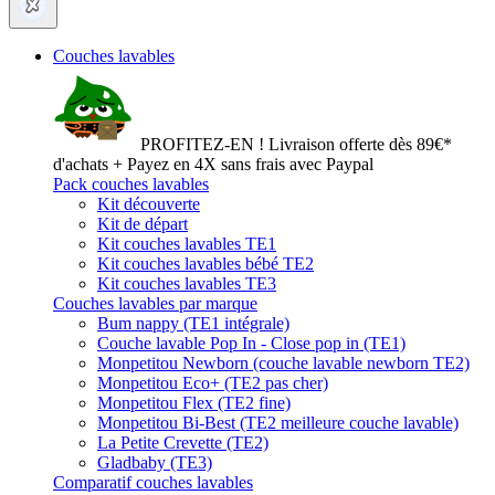
Couches lavables
PROFITEZ-EN ! Livraison offerte dès 89€*
d'achats + Payez en 4X sans frais avec Paypal
Pack couches lavables
Kit découverte
Kit de départ
Kit couches lavables TE1
Kit couches lavables bébé TE2
Kit couches lavables TE3
Couches lavables par marque
Bum nappy (TE1 intégrale)
Couche lavable Pop In - Close pop in (TE1)
Monpetitou Newborn (couche lavable newborn TE2)
Monpetitou Eco+ (TE2 pas cher)
Monpetitou Flex (TE2 fine)
Monpetitou Bi-Best (TE2 meilleure couche lavable)
La Petite Crevette (TE2)
Gladbaby (TE3)
Comparatif couches lavables