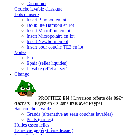
Coton bio
Couche lavable classique
Lots d'inserts
Insert Bambou en lot
Doublure Bambou en lot
Insert Microfibre en lot
Insert Micropolaire en lot
Insert Newborn en lot
Insert pour couche TE3 en lot
Voiles
Fin
Epais (selles liquides)
Lavable (effet au sec)
Change
PROFITEZ-EN ! Livraison offerte dès 89€*
d'achats + Payez en 4X sans frais avec Paypal
Sac couche lavable
Grands (alternative au seau couches lavables)
Petits (sorties)
Huiles essentielles
Laine vierge (érythème fessier)