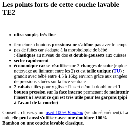
Les points forts de cette couche lavable
TE2
ultra souple, très fine
fermeture à boutons
pressions: ne s'abîme pas
avec le temps
pas de fuites car s'adapte à la morphologie de bébé
:
élastiques
au niveau du dos et
double-goussets
aux cuisses
sèche rapidement
économique car se ré-utilise sur 2 changes de suite
(rapide
nettoyage au liniment entre les 2) et est
taille unique (
TU
)
:
grandit avec bébé entre 4,5 à 16kg environ grâce aux rangées
de pressions situées sur la face ventrale
2 rabats
utiles pour y glisser l'insert et/ou la doublure
et 1
bouton pression sur la face interne
permettant de
maintenir
l'insert à l'avant ce qui est très utile pour les garçons (pipi
à l'avant de la couche)
Conseil : clipsez-y un i
nsert 100%
Bambou
(vendu séparément). La
nuit, elle
peut aussi s'utiliser avec une doublure 100%
Bambou ou une couche lavable classique.