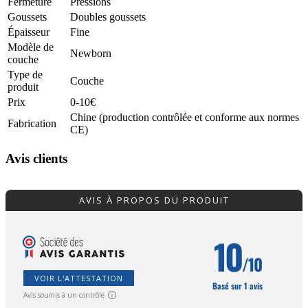
Fermeture
Pressions
Goussets
Doubles goussets
Épaisseur
Fine
Modèle de
Newborn
couche
Type de
Couche
produit
Prix
0-10€
Chine (production contrôlée et conforme aux normes
Fabrication
CE)
Avis clients
AVIS À PROPOS DU PRODUIT
10
/10
VOIR L'ATTESTATION
Basé sur 1 avis
Avis soumis à un contrôle