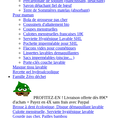
Percarbonate de sodium (blanchissant, détachant)
Savon détachant fiel de bœuf
Terre de Sommières matelas (absorbant)
Pour maman
Bola de grossesse pas cher
Coussinets d'allaitement bio
Coupes menstruelles
Culottes menstruelles françaises 18€
Serviette Hygiénique Lavable SHL
Pochette imperméable pour SHL
Flacons vides pour cosmétiques
Lingettes lavables demaquillantes
Sacs imperméables (piscine... )
Porte-clés couche lavable
Masque tissu lavable
Recette gel hydroalcoolique
Famille Zéro déchet
PROFITEZ-EN ! Livraison offerte dès 89€*
d'achats + Payez en 4X sans frais avec Paypal
Brosse à dent écologique, Disque démaquillant lavable
Culotte menstruelle, Serviette hygiénique lavable
Gourde pas cher, Pailles bambou