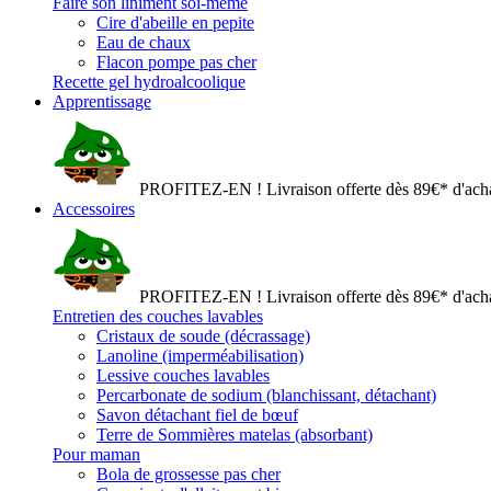
Faire son liniment soi-même
Cire d'abeille en pepite
Eau de chaux
Flacon pompe pas cher
Recette gel hydroalcoolique
Apprentissage
PROFITEZ-EN ! Livraison offerte dès 89€* d'acha
Accessoires
PROFITEZ-EN ! Livraison offerte dès 89€* d'acha
Entretien des couches lavables
Cristaux de soude (décrassage)
Lanoline (imperméabilisation)
Lessive couches lavables
Percarbonate de sodium (blanchissant, détachant)
Savon détachant fiel de bœuf
Terre de Sommières matelas (absorbant)
Pour maman
Bola de grossesse pas cher