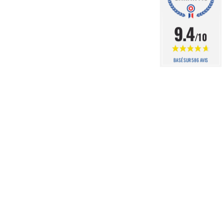
9.4
/10
BASÉ SUR 586 AVIS