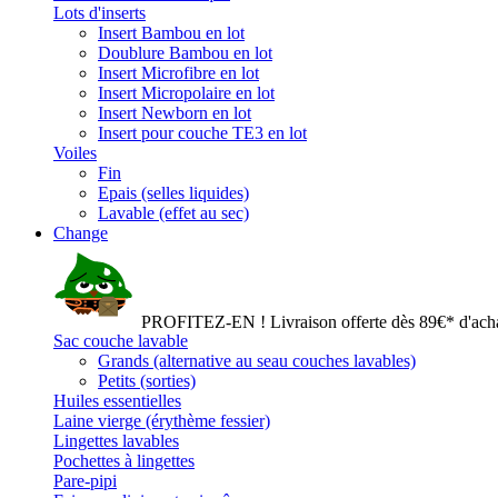
Lots d'inserts
Insert Bambou en lot
Doublure Bambou en lot
Insert Microfibre en lot
Insert Micropolaire en lot
Insert Newborn en lot
Insert pour couche TE3 en lot
Voiles
Fin
Epais (selles liquides)
Lavable (effet au sec)
Change
PROFITEZ-EN ! Livraison offerte dès 89€* d'acha
Sac couche lavable
Grands (alternative au seau couches lavables)
Petits (sorties)
Huiles essentielles
Laine vierge (érythème fessier)
Lingettes lavables
Pochettes à lingettes
Pare-pipi