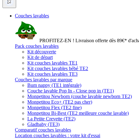
Couches lavables
PROFITEZ-EN ! Livraison offerte dès 89€* d'acha
Pack couches lavables
Kit découverte
Kit de départ
Kit couches lavables TE1
Kit couches lavables bébé TE2
Kit couches lavables TE3
Couches lavables par marque
Bum nappy (TE1 intégrale)
Couche lavable Pop In - Close pop in (TE1)
Monpetitou Newborn (couche lavable newborn TE2)
Monpetitou Eco+ (TE2 pas cher)
Monpetitou Flex (TE2 fine)
Monpetitou Bi-Best (TE2 meilleure couche lavable)
La Petite Crevette (TE2)
Gladbaby (TE3)
Comparatif couches lavables
Location couches lavables : votre kit d'essai