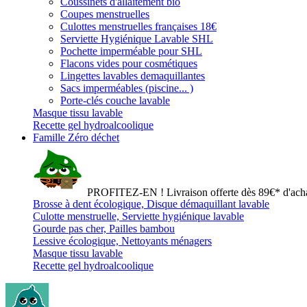
Coussinets d'allaitement bio
Coupes menstruelles
Culottes menstruelles françaises 18€
Serviette Hygiénique Lavable SHL
Pochette imperméable pour SHL
Flacons vides pour cosmétiques
Lingettes lavables demaquillantes
Sacs imperméables (piscine... )
Porte-clés couche lavable
Masque tissu lavable
Recette gel hydroalcoolique
Famille Zéro déchet
PROFITEZ-EN ! Livraison offerte dès 89€* d'acha
Brosse à dent écologique, Disque démaquillant lavable
Culotte menstruelle, Serviette hygiénique lavable
Gourde pas cher, Pailles bambou
Lessive écologique, Nettoyants ménagers
Masque tissu lavable
Recette gel hydroalcoolique