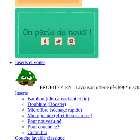
Inserts et voiles
PROFITEZ-EN ! Livraison offerte dès 89€* d'acha
Inserts
Bambou (ultra absorbant et fin)
Doublure (Booster)
Microfibre (séchage rapide)
Micropolaire (effet fesses au sec)
Pour nouveau-né
Pour couche te3
Coton bio
Couche lavable classique