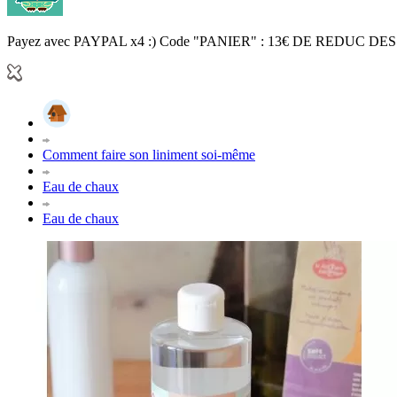
Payez avec PAYPAL x4 :) Code "PANIER" : 13€ DE REDUC DES
Comment faire son liniment soi-même
Eau de chaux
Eau de chaux