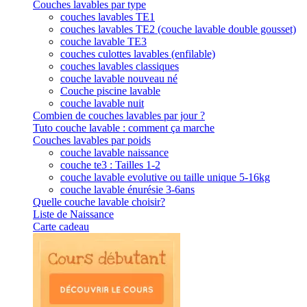
Couches lavables par type
couches lavables TE1
couches lavables TE2 (couche lavable double gousset)
couche lavable TE3
couches culottes lavables (enfilable)
couches lavables classiques
couche lavable nouveau né
Couche piscine lavable
couche lavable nuit
Combien de couches lavables par jour ?
Tuto couche lavable : comment ça marche
Couches lavables par poids
couche lavable naissance
couche te3 : Tailles 1-2
couche lavable evolutive ou taille unique 5-16kg
couche lavable énurésie 3-6ans
Quelle couche lavable choisir?
Liste de Naissance
Carte cadeau