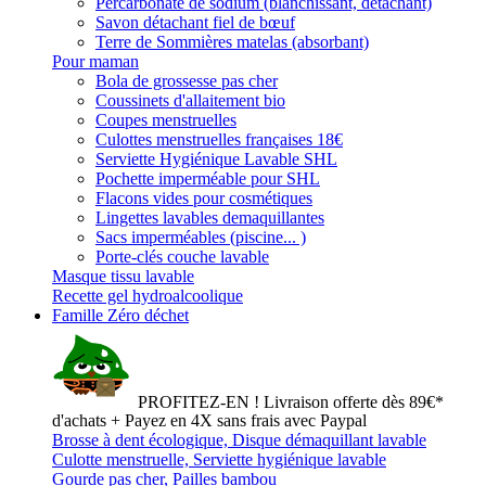
Percarbonate de sodium (blanchissant, détachant)
Savon détachant fiel de bœuf
Terre de Sommières matelas (absorbant)
Pour maman
Bola de grossesse pas cher
Coussinets d'allaitement bio
Coupes menstruelles
Culottes menstruelles françaises 18€
Serviette Hygiénique Lavable SHL
Pochette imperméable pour SHL
Flacons vides pour cosmétiques
Lingettes lavables demaquillantes
Sacs imperméables (piscine... )
Porte-clés couche lavable
Masque tissu lavable
Recette gel hydroalcoolique
Famille Zéro déchet
PROFITEZ-EN ! Livraison offerte dès 89€*
d'achats + Payez en 4X sans frais avec Paypal
Brosse à dent écologique, Disque démaquillant lavable
Culotte menstruelle, Serviette hygiénique lavable
Gourde pas cher, Pailles bambou