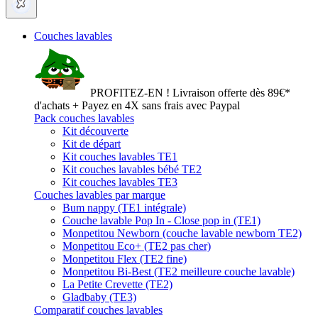
Couches lavables
PROFITEZ-EN ! Livraison offerte dès 89€*
d'achats + Payez en 4X sans frais avec Paypal
Pack couches lavables
Kit découverte
Kit de départ
Kit couches lavables TE1
Kit couches lavables bébé TE2
Kit couches lavables TE3
Couches lavables par marque
Bum nappy (TE1 intégrale)
Couche lavable Pop In - Close pop in (TE1)
Monpetitou Newborn (couche lavable newborn TE2)
Monpetitou Eco+ (TE2 pas cher)
Monpetitou Flex (TE2 fine)
Monpetitou Bi-Best (TE2 meilleure couche lavable)
La Petite Crevette (TE2)
Gladbaby (TE3)
Comparatif couches lavables