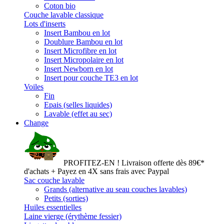
Coton bio
Couche lavable classique
Lots d'inserts
Insert Bambou en lot
Doublure Bambou en lot
Insert Microfibre en lot
Insert Micropolaire en lot
Insert Newborn en lot
Insert pour couche TE3 en lot
Voiles
Fin
Epais (selles liquides)
Lavable (effet au sec)
Change
PROFITEZ-EN ! Livraison offerte dès 89€*
d'achats + Payez en 4X sans frais avec Paypal
Sac couche lavable
Grands (alternative au seau couches lavables)
Petits (sorties)
Huiles essentielles
Laine vierge (érythème fessier)